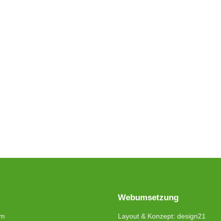
Webumsetzung
um
Layout & Konzept: design21